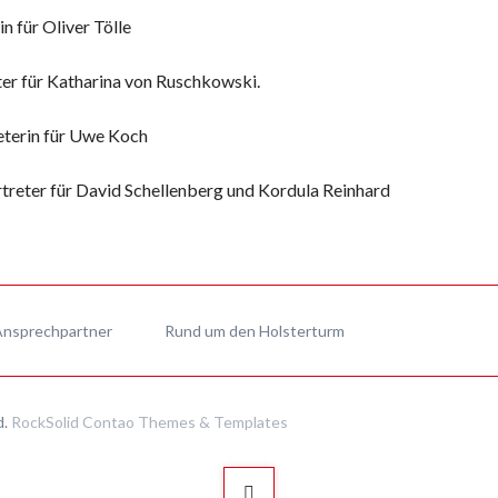
n für Oliver Tölle
ter für Katharina von Ruschkowski.
eterin für Uwe Koch
reter für David Schellenberg und Kordula Reinhard
Ansprechpartner
Rund um den Holsterturm
d.
RockSolid Contao Themes & Templates