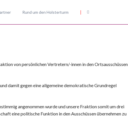
Navigation
überspringen
artner
Rund um den Holsterturm
eheim
 Nieheim
 zur Kommunalwahl
 uns
aktion von persönlichen Vertretern/-innen in den Ortsausschüssen
und damit gegen eine allgemeine demokratische Grundregel
einstimmig angenommen wurde und unsere Fraktion somit um drei
chaft eine politische Funktion in den Ausschüssen übernehmen zu