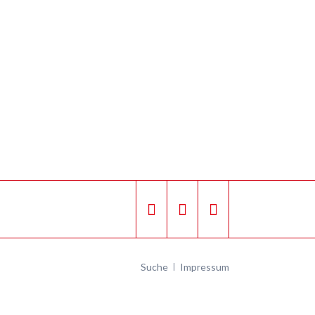
Navigation
Suche
Impressum
überspringen