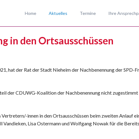
Home
Aktuelles
Termine
Ihre Ansprechp
SPD-Fraktion Ni
 in den Ortsausschüssen
SPD-Ortsverein
SPD-Kandidaten
So erreichen Sie
2021, hat der Rat der Stadt Nieheim der Nachbenennung der SPD-Fr
ßteil der CDUWG-Koalition der Nachbenennung nicht zugestimmt 
n Vertretern/-innen in den Ortsausschüssen beim zweiten Anlauf 
ll Vandieken, Lisa Ostermann und Wolfgang Nowak für die Bereits